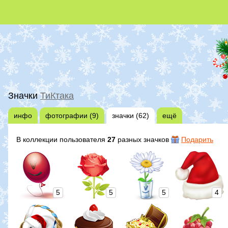
Значки
ТиКтака
инфо
фотографии (9)
значки (62)
ещё
В коллекции пользователя
27
разных значков
Подарить
5
5
5
4