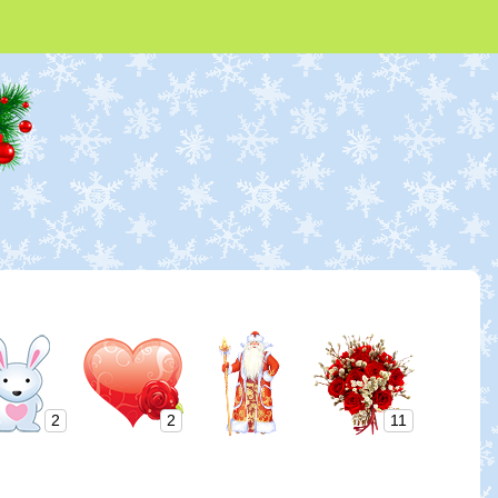
2
2
11