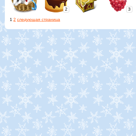
2
3
1
2
следующая страница