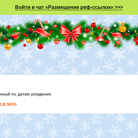
Войти в чат «Размещение реф-ссылок» >>>
анный по датам рождения.
 в чате
.