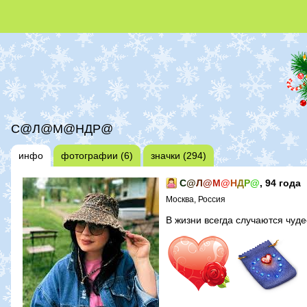
С@Л@М@НДР@
инфо
фотографии (6)
значки (294)
С
@
Л
@
М
@
Н
Д
Р
@
, 94 года
Москва, Россия
В жизни всегда случаются чуде