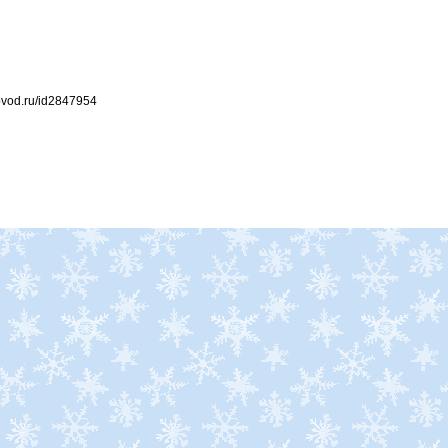
ovod.ru/id2847954