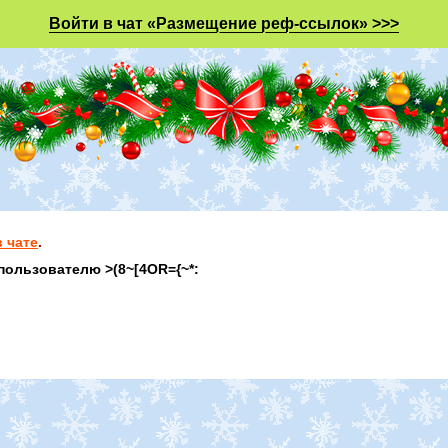
Войти в чат «Размещение реф-ссылок» >>>
 чате
.
пользователю >(8~[4OR={~*: