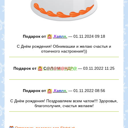
Подарок от
.
К
а
п
л
я
.
— 01.11.2024 09:18
С Днём рождения! Обнимашки и желаю счастья и
отоичного настроения!))
Подарок от
С
@
Л
@
М
@
Н
Д
Р
@
— 03.11.2022 11:25
Подарок от
.
К
а
п
л
я
.
— 01.11.2022 08:56
С Днём рождения! Поздравляем всем чатом!!! Здоровья,
благополучия, счастья желаем!
Отправить подарок для Ststst.st