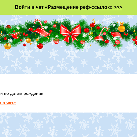
Войти в чат «Размещение реф-ссылок» >>>
ый по датам рождения.
 в чате
.